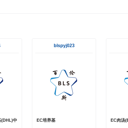
4
blspyj023
DHL)中
EC培养基
EC肉汤