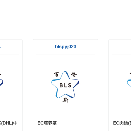
4
blspyj023
DHL)中
EC培养基
EC肉汤