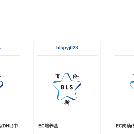
4
blspyj023
DHL)中
EC培养基
EC肉汤