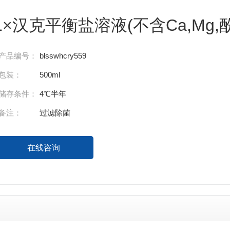
1×汉克平衡盐溶液(不含Ca,Mg,
产品编号：
blsswhcry559
包装：
500ml
储存条件：
4℃半年
备注：
过滤除菌
在线咨询