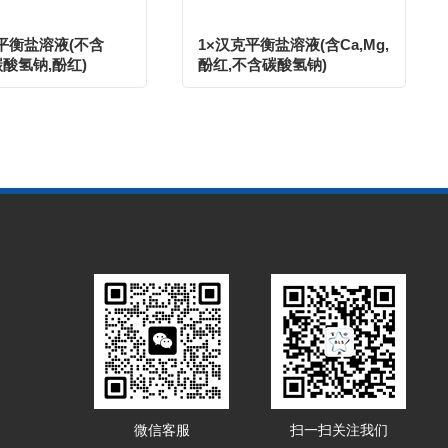
克平衡盐溶液(不含
1×汉克平衡盐溶液(含Ca,Mg,
,碳酸氢钠,酚红)
酚红,不含碳酸氢钠)
微信客服
扫一扫关注我们