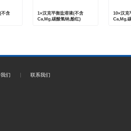
(不含
1×汉克平衡盐溶液(不含
10×汉
Ca,Mg,碳酸氢钠,酚红)
Ca,Mg
于我们
联系我们