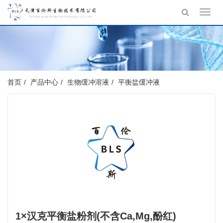
Toggl
navig
首页
产品中心
生物缓冲溶液
平衡盐缓冲液
1×汉克平衡盐粉剂(不含Ca,Mg,酚红)