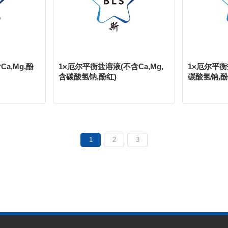
a,Mg,酚
1×厄尔平衡盐溶液(不含Ca,Mg,
1×厄尔平衡
含碳酸氢钠,酚红)
碳酸氢钠,酚
1
2
3