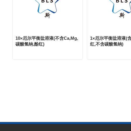
10×厄尔平衡盐溶液(不含Ca,Mg,
1×厄尔平衡盐溶液(含C
碳酸氢钠,酚红)
红,不含碳酸氢钠)