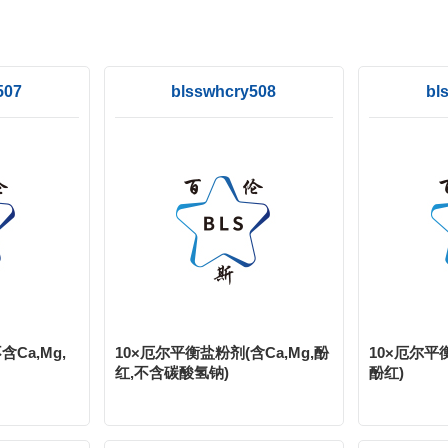
507
blsswhcry508
bl
Ca,Mg,
10×厄尔平衡盐粉剂(含Ca,Mg,酚
10×厄尔平衡
红,不含碳酸氢钠)
酚红)