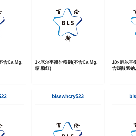
含Ca,Mg,
1×厄尔平衡盐粉剂(不含Ca,Mg,
10×厄尔平
糖,酚红)
含碳酸氢钠,
522
blsswhcry523
bl