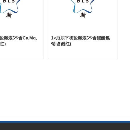
盐溶液(不含Ca,Mg,
1×厄尔平衡盐溶液(不含碳酸氢
红)
钠,含酚红)