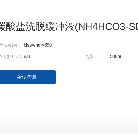
碳酸盐洗脱缓冲液(NH4HCO3-SD
产品编号：
blsswhcry690
pH值±0.2：
8.0
包装：
500ml
在线咨询