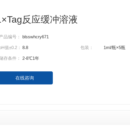
1×Tag反应缓冲溶液
产品编号：
blsswhcry671
pH值±0.2：
8.8
包装：
1ml/瓶×5瓶
储存条件：
2-8℃1年
在线咨询