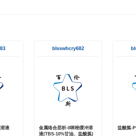
83
blsswhcry682
bl
l2溶液
金属络合层析-0咪唑缓冲溶
盐酸胍-
液(TBS-10%甘油、盐酸胍)