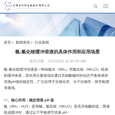
Toggl
navig
首页
新闻资讯
行业新闻
氨-氯化铵缓冲溶液的具体作用和应用场景
发布日期：7/23/2025 10:49:00 AM
氨-氯化铵缓冲溶液是一种由氨水（NH₃）和氯化铵（NH₄Cl）组成
的缓冲体系，其作用主要体现在通过共轭酸碱对的动态平衡来维持
溶液pH值的稳定性，广泛应用于生物化学、分子生物学、医学检测
等领域。
一、核心作用：稳定溶液 pH 值
氨（NH₃・H₂O）是弱碱，氯化铵（NH₄Cl）是其共轭酸的盐，两者
组成缓冲对，通过以下平衡调节溶液 pH：