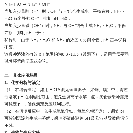
NH₃·H₂O ⇌ NH₄⁺ + OH⁻
当加入少量酸（H⁺）时，OH⁻与 H⁺结合生成水，平衡右移，NH₃・
H₂O 解离补充 OH⁻，抑制 pH 下降；
当加入少量碱（OH⁻）时，NH₄⁺与 OH⁻结合生成 NH₃・H₂O，平衡
左移，抑制 pH 上升；
稀释时，由于 NH₃・H₂O 和 NH₄⁺的浓度同比例降低，pH 基本保持
不变。
该缓冲溶液的有效 pH 范围约为8.3~10.3（常温下），适用于需要弱
碱性环境的反应或实验。
二、具体应用场景
1、化学分析与滴定
（1）在络合滴定（如用 EDTA 测定金属离子，如锌、镁）中，需控
制溶液 pH 在弱碱性范围，避免金属离子水解，氨 - 氯化铵缓冲溶液
可稳定 pH，确保滴定反应顺利进行。
（2）在沉淀反应中（如生成氢氧化铁、氢氧化铝沉淀），调节 pH
可控制沉淀的生成与溶解，缓冲溶液能避免 pH 剧烈波动导致的沉淀
不纯。
2、生物与生化实验