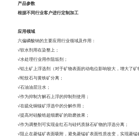
产品参数
根据不同行业客户进行定制加工
应用领域
六偏磷酸钠的主要应用行业领域及作用：
√软水剂用在染整上；
√水处理行业用作阻垢剂；
√铝土矿上浮选剂（对于矿物表面的动电位影响较大，增大了矿
√蛇纹石与黄铁矿分离；
√石油油层注水；
√作为抑制方解石上浮的抑制剂使用；
√在硫化铜镍矿浮选中的分解作用；
√提高对硅酸锆超细磨矿的助磨效果；
√作为调整剂可实现金红石与硅钙质脉石矿物的浮选分离；
√阻止在菱锰矿表面吸附，避免菱锰矿表面性质改变，实现菱锰