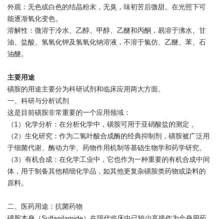
外观：无色或白色的结晶粉末，无臭，味初苦后微甜。在光照下可
能逐渐氧化变色。
溶解性：微溶于冷水、乙醇、甲醇、乙醚和丙酮，易溶于沸水、甘
油、盐酸、氢氧化钾及氢氧化钠溶液，不溶于氯仿、乙醚、苯、石
油醚。
主要用途
磺胺的用途主要分为科研试剂和临床应用两大方面。
一、科研与分析试剂
这是目前磺胺非常重要的一个应用领域：
（1）化学分析：在分析化学中，磺胺可用于亚硝酸盐的测定 。
（2）生化研究：作为二氢叶酸合成酶的经典抑制剂，磺胺被广泛用
于细菌代谢、酶动力学、药物作用机制等基础生物学和药学研究。
（3）有机合成：在化学工业中，它也作为一种重要的有机合成中间
体，用于制备其他精细化学品，如其他更复杂磺胺类药物或染料的
原料。
二、医药用途：抗菌药物
磺胺本身（Sulfanilamide）在现代临床中已较少直接作为全身用药